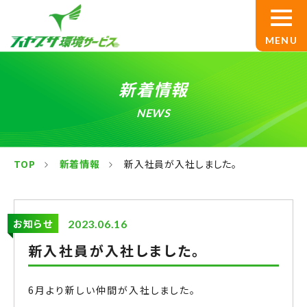
TOP
新着情報
サービス案内
NEWS
産業廃棄物処理
TOP
新着情報
新入社員が入社しました。
設備解体
基板買取
お知らせ
2023.06.16
新入社員が入社しました。
産廃コンサルティング
ハヤブサ環境サービスについて
6月より新しい仲間が入社しました。