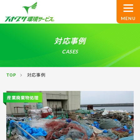
TOP
対応事例
サービス案内
CASES
産業廃棄物処理
TOP
対応事例
設備解体
産業廃棄物処理
基板買取
産廃コンサルティング
ハヤブサ環境サービスについて