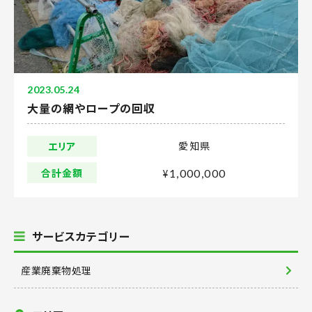
対応事例
新着情報
よくあるご質問
2023.05.24
大量の網やロープの回収
会社案内
愛知県
エリア
許可証ダウンロード
合計金額
¥
1,000,000
0564-54-2123
営業時間 8:00-17:00
サービスカテゴリー
産業廃棄物処理
メールでお問い合わせ