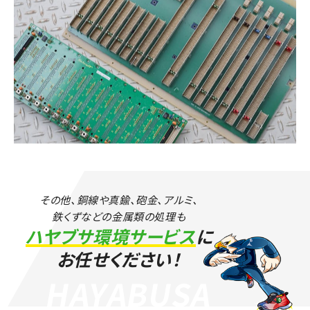
その他、銅線や真鍮、砲金、アルミ、
鉄くずなどの
金属類の処理も
ハヤブサ環境サービス
に
お任せください！
HAYABUSA