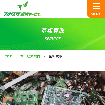
TOP
基板買取
サービス案内
SERVICE
産業廃棄物処理
TOP
サービス案内
基板買取
設備解体
基板買取
産廃コンサルティング
ハヤブサ環境サービスについて