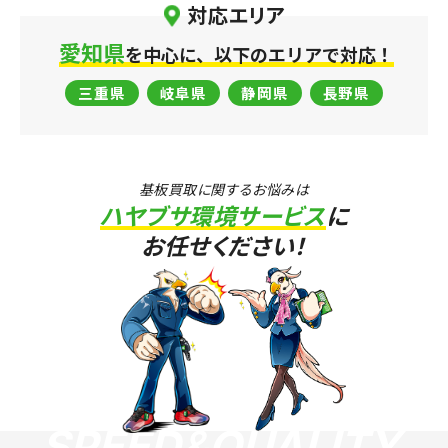
対応エリア
LINEでお問い合わせ
愛知県
を中心に、以下のエリアで対応！
三重県
岐阜県
静岡県
長野県
基板買取に関するお悩みは
ハヤブサ環境サービス
に
お任せください！
SPEED
&
QUALITY