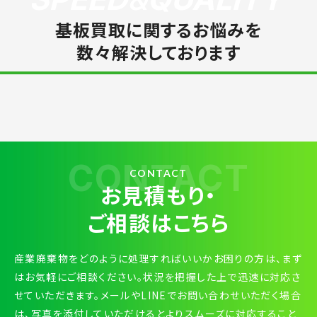
基板買取に関するお悩みを
数々解決しております
CONTACT
CONTACT
お見積もり・
ご相談はこちら
産業廃棄物をどのように処理すればいいかお困りの方は、まず
はお気軽にご相談ください。状況を把握した上で迅速に対応さ
せていただきます。メールやLINEでお問い合わせいただく場合
は、写真を添付していただけるとよりスムーズに対応すること