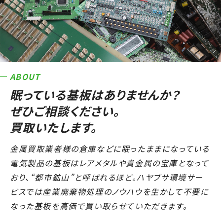
対応事例
新着情報
よくあるご質問
ABOUT
会社案内
眠っている基板はありませんか？
ぜひご相談ください。
許可証ダウンロード
買取いたします。
0564-54-2123
金属買取業者様の倉庫などに眠ったままになっている
電気製品の基板はレアメタルや貴金属の宝庫となって
営業時間 8:00-17:00
おり、“都市鉱山”と呼ばれるほど。ハヤブサ環境サー
ビスでは産業廃棄物処理のノウハウを生かして不要に
メールでお問い合わせ
なった基板を高価で買い取らせていただきます。