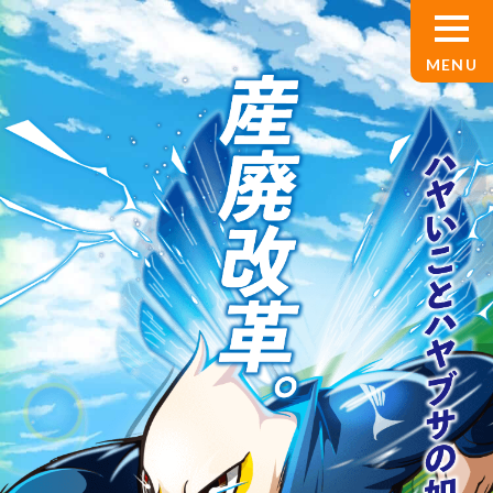
TOP
サービス案内
産業廃棄物処理
設備解体
基板買取
産廃コンサルティング
ハヤブサ環境サービスについて