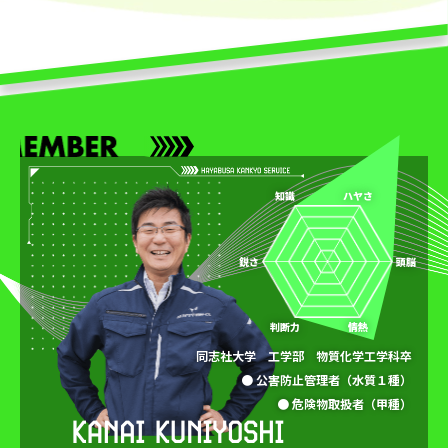
知識
ハヤさ
鋭さ
頭脳
判断力
情熱
同志社大学 工学部 物質化学工学科卒
● 公害防止管理者（水質１種）
● 危険物取扱者（甲種）