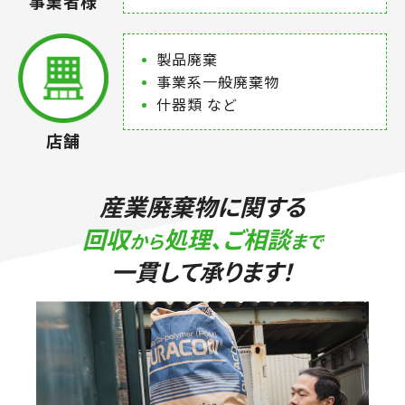
事業者様
製品廃棄
事業系一般廃棄物
什器類 など
店舗
産業廃棄物に関する
回収
処理、ご相談
から
まで
一貫して承ります！