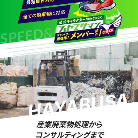
即日対応
最短
対応事例
に対応
全ての廃棄物
QUALITY
新着情報
&
SPEED
よくあるご質問
会社案内
許可証ダウンロード
0564-54-2123
HAYABUSA
営業時間 8:00-17:00
産業廃棄物処理から
メールでお問い合わせ
コンサルティングまで