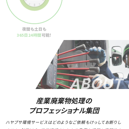
夜間も土日も
豊富な実績と化学的知見
365日24時間
可能！
同業者からの相談も多数
ABOUT US
産業廃棄物処理の
プロフェッショナル集団
ハヤブサ環境サービスはどのようなご依頼もけっしてお断りし