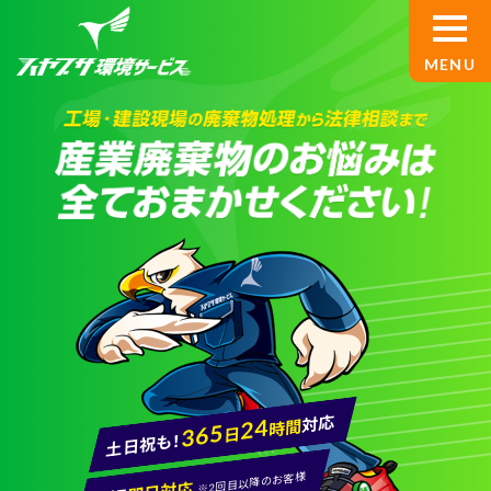
TOP
サービス案内
産業廃棄物処理
設備解体
基板買取
産廃コンサルティング
対応
24
時間
365
日
土日祝も！
ハヤブサ環境サービスについて
回目以降のお客様
※
2