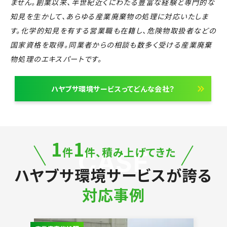
ません。創業以来、半世紀近くにわたる豊富な経験と専門的な
知見を生かして、あらゆる産業廃棄物の処理に対応いたしま
す。化学的知見を有する営業職も在籍し、危険物取扱者などの
国家資格を取得。同業者からの相談も数多く受ける産業廃棄
物処理のエキスパートです。
ハヤブサ環境サービスってどんな会社？
1
1
件
件、積み上げてきた
CASE
ハヤブサ環境サービスが誇る
対応事例