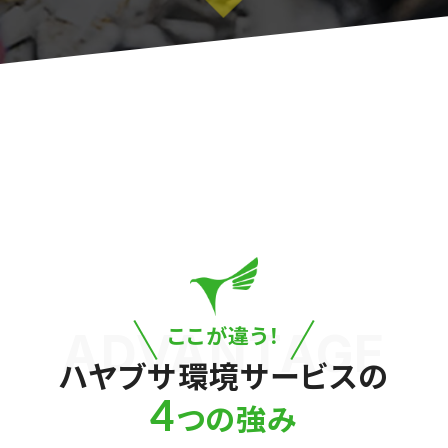
こんなお悩みにも
スピード対応
!
ハヤブサ環境サービスに
お任せください！
ここが違う！
ADVANTAGE
ハヤブサ環境サービスの
4
つの強み