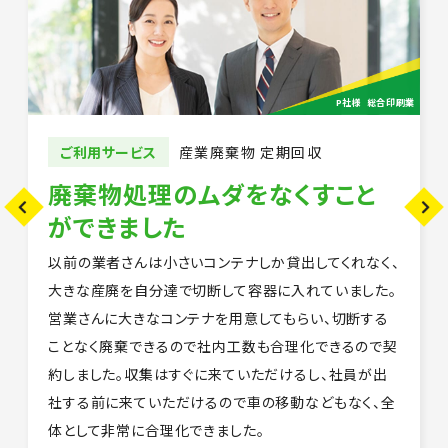
業
P社様
総合印刷業
ご利用サービス
産業廃棄物 定期回収
廃棄物処理のムダをなくすこと
ができました
以前の業者さんは小さいコンテナしか貸出してくれなく、
大きな産廃を自分達で切断して容器に入れていました。
営業さんに大きなコンテナを用意してもらい、切断する
ことなく廃棄できるので社内工数も合理化できるので契
約しました。収集はすぐに来ていただけるし、社員が出
社する前に来ていただけるので車の移動などもなく、全
体として非常に合理化できました。