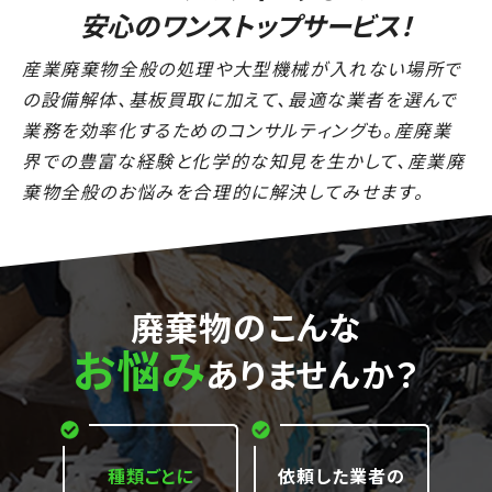
安心のワンストップサービス！
LINEでお問い合わせ
産業廃棄物全般の処理や大型機械が入れない場所で
の設備解体、基板買取に加えて、最適な業者を選んで
業務を効率化するためのコンサルティングも。産廃業
界での豊富な経験と化学的な知見を生かして、産業廃
棄物全般のお悩みを合理的に解決してみせます。
廃棄物のこんな
お悩み
ありませんか？
種類ごとに
依頼した業者の